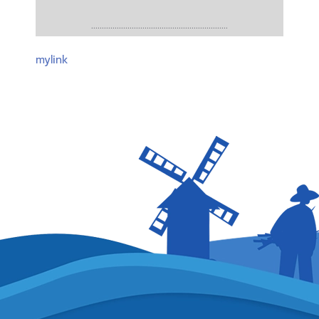
................................................................
mylink