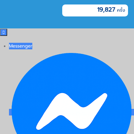
19,827

Messenger