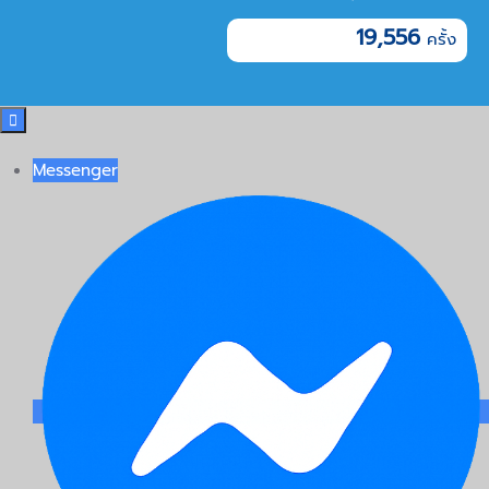
19,556

Messenger