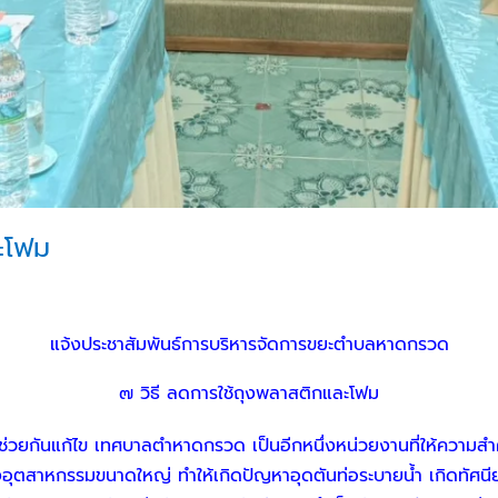
ะโฟม
แจ้งประชาสัมพันธ์การบริหารจัดการขยะตำบลหาดกรวด
๗ วิธี ลดการใช้ถุงพลาสติกและโฟม
่วยกันแก้ไข เทศบาลตำหาดกรวด เป็นอีกหนึ่งหน่วยงานที่ให้ความสำคั
งอุตสาหกรรมขนาดใหญ่ ทำให้เกิดปัญหาอุดตันท่อระบายน้ำ เกิดทัศน