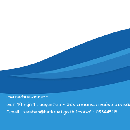
เทศบาลตำบลหาดกรวด
เลขที่ 1/1 หมู่ที่ 1 ถนนอุตรดิตถ์ - พิชัย ต.หาดกรวด อ.เมือง จ.อุตร
E-mail :
saraban@hatkruat.go.th
โทรศัพท์ : 055445118.