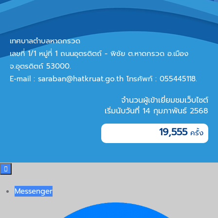
เทศบาลตำบลหาดกรวด
เลขที่ 1/1 หมู่ที่ 1 ถนนอุตรดิตถ์ - พิชัย ต.หาดกรวด อ.เมือง
จ.อุตรดิตถ์ 53000.
E-mail :
saraban@hatkruat.go.th
โทรศัพท์ : 055445118.
จำนวนผู้เข้าเยี่ยมชมเว็บไซต์
เริ่มนับวันที่ 14 กุมภาพันธ์ 2568
19,555

Messenger