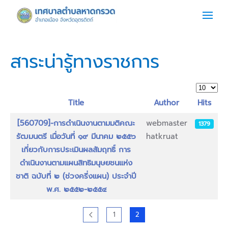
Skip to main content
สาระน่ารู้ทางราชการ
Display 
Title
Author
Hits
Articles
[560709]-การดำเนินงานตามมติคณะ
webmaster
1379
รัฒมนตรี เมื่อวันที่ ๑๙ มีนาคม ๒๕๕๖
hatkruat
เกี่ยวกับการประเมินผลสัมฤทธิ์ การ
ดำเนินงานตามแผนสิทธิมนุษยชนแห่ง
ชาติ ฉบับที่ ๒ (ช่วงครี่งแผน) ประจำปี
พ.ศ. ๒๕๕๒-๒๕๕๔
1
2