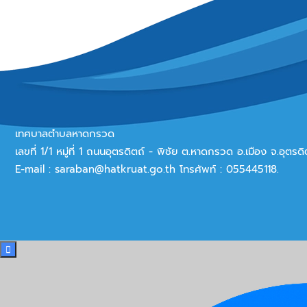
เทศบาลตำบลหาดกรวด
เลขที่ 1/1 หมู่ที่ 1 ถนนอุตรดิตถ์ - พิชัย ต.หาดกรวด อ.เมือง จ.อุตร
E-mail :
saraban@hatkruat.go.th
โทรศัพท์ : 055445118.
