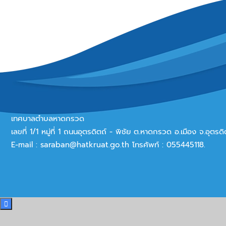
เทศบาลตำบลหาดกรวด
เลขที่ 1/1 หมู่ที่ 1 ถนนอุตรดิตถ์ - พิชัย ต.หาดกรวด อ.เมือง จ.อุตร
E-mail :
saraban@hatkruat.go.th
โทรศัพท์ : 055445118.
