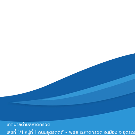
เทศบาลตำบลหาดกรวด
เลขที่ 1/1 หมู่ที่ 1 ถนนอุตรดิตถ์ - พิชัย ต.หาดกรวด อ.เมือง จ.อุตร