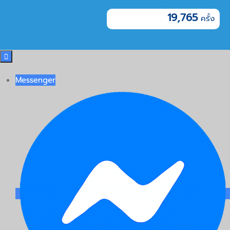
19,765

Messenger