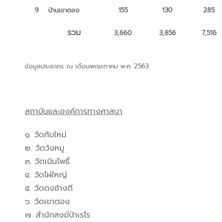
9
บ้านเขาตอง
155
130
285
รวม
3,660
3,856
7,516
ข้อมูลประชากร ณ เดือนพฤษภาคม พ.ศ. 2563
สถาบันและองค์การทางศาสนา
๑. วัดทับใหม่
๒. วัดวังหมู
๓. วัดเนินโพธิ์
๔. วัดไผ่ใหญ่
๕. วัดดงช้างดี
๖. วัดเขาตอง
๗. สำนักสงฆ์ป่าเรไร