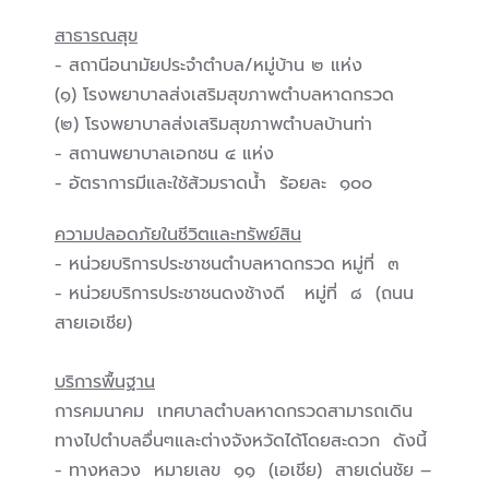
สาธารณสุข
- สถานีอนามัยประจำตำบล/หมู่บ้าน ๒ แห่ง
(๑) โรงพยาบาลส่งเสริมสุขภาพตำบลหาดกรวด
(๒) โรงพยาบาลส่งเสริมสุขภาพตำบลบ้านท่า
- สถานพยาบาลเอกชน ๔ แห่ง
- อัตราการมีและใช้ส้วมราดน้ำ ร้อยละ ๑๐๐
ความปลอดภัยในชีวิตและทรัพย์สิน
- หน่วยบริการประชาชนตำบลหาดกรวด หมู่ที่ ๓
- หน่วยบริการประชาชนดงช้างดี หมู่ที่ ๘ (ถนน
สายเอเชีย)
บริการพื้นฐาน
การคมนาคม เทศบาลตำบลหาดกรวดสามารถเดิน
ทางไปตำบลอื่นๆและต่างจังหวัดได้โดยสะดวก ดังนี้
- ทางหลวง หมายเลข ๑๑ (เอเชีย) สายเด่นชัย –