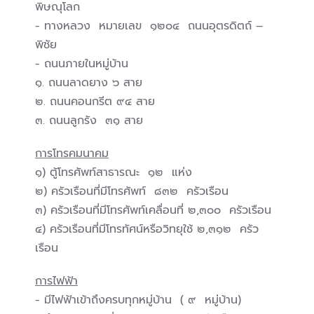
พิษณุโลก
- ทางหลวง หมายเลข ๑๒๐๔ ถนนอุตรดิตถ์ –
พิชัย
- ถนนภายในหมู่บ้าน
๑. ถนนลาดยาง ๖ สาย
๒. ถนนคอนกรีต ๙๔ สาย
๓. ถนนลูกรัง ๓๑ สาย
การโทรคมนาคม
๑) ตู้โทรศัพท์สาธารณะ ๑๒ แห่ง
๒) ครัวเรือนที่มีโทรศัพท์ ๘๓๒ ครัวเรือน
๓) ครัวเรือนที่มีโทรศัพท์เคลื่อนที่ ๒,๓๐๐ ครัวเรือน
๔) ครัวเรือนที่มีโทรทัศน์หรือวิทยุใช้ ๒,๓๑๒ ครัว
เรือน
การไฟฟ้า
- มีไฟฟ้าเข้าถึงครบทุกหมู่บ้าน ( ๙ หมู่บ้าน)