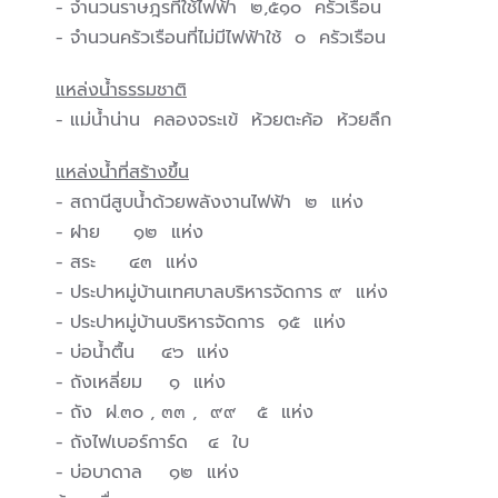
- จำนวนราษฎรที่ใช้ไฟฟ้า ๒,๕๑๐ ครัวเรือน
- จำนวนครัวเรือนที่ไม่มีไฟฟ้าใช้ ๐ ครัวเรือน
แหล่งน้ำธรรมชาติ
- แม่น้ำน่าน คลองจระเข้ ห้วยตะค้อ ห้วยลึก
แหล่งน้ำที่สร้างขึ้น
- สถานีสูบน้ำด้วยพลังงานไฟฟ้า ๒ แห่ง
- ฝาย ๑๒ แห่ง
- สระ ๔๓ แห่ง
- ประปาหมู่บ้านเทศบาลบริหารจัดการ ๙ แห่ง
- ประปาหมู่บ้านบริหารจัดการ ๑๕ แห่ง
- บ่อน้ำตื้น ๔๖ แห่ง
- ถังเหลี่ยม ๑ แห่ง
- ถัง ฝ.๓๐ , ๓๓ , ๙๙ ๕ แห่ง
- ถังไฟเบอร์การ์ด ๔ ใบ
- บ่อบาดาล ๑๒ แห่ง