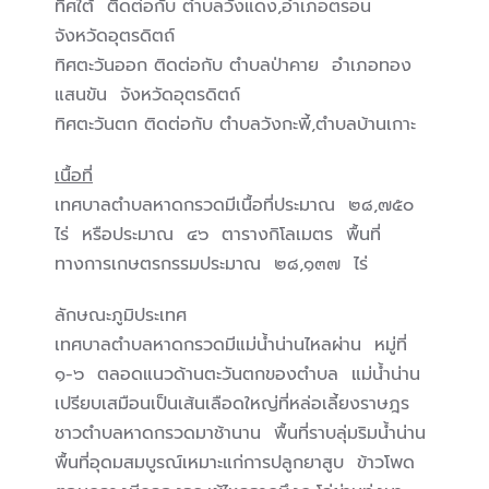
ทิศใต้ ติดต่อกับ ตำบลวังแดง,อำเภอตรอน
จังหวัดอุตรดิตถ์
ทิศตะวันออก ติดต่อกับ ตำบลป่าคาย อำเภอทอง
แสนขัน จังหวัดอุตรดิตถ์
ทิศตะวันตก ติดต่อกับ ตำบลวังกะพี้,ตำบลบ้านเกาะ
เนื้อที่
เทศบาลตำบลหาดกรวดมีเนื้อที่ประมาณ ๒๘,๗๕๐
ไร่ หรือประมาณ ๔๖ ตารางกิโลเมตร พื้นที่
ทางการเกษตรกรรมประมาณ ๒๘,๑๓๗ ไร่
ลักษณะภูมิประเทศ
เทศบาลตำบลหาดกรวดมีแม่น้ำน่านไหลผ่าน หมู่ที่
๑-๖ ตลอดแนวด้านตะวันตกของตำบล แม่น้ำน่าน
เปรียบเสมือนเป็นเส้นเลือดใหญ่ที่หล่อเลี้ยงราษฎร
ชาวตำบลหาดกรวดมาช้านาน พื้นที่ราบลุ่มริมน้ำน่าน
พื้นที่อุดมสมบูรณ์เหมาะแก่การปลูกยาสูบ ข้าวโพด