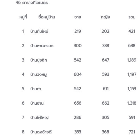
46 ตารางกิโลเมตร
หมู่ที่
ชื่อหมู่บ้าน
ชาย
หญิง
รวม
1
บ้านทับใหม่
219
202
421
2
บ้านหาดกรวด
300
338
638
3
บ้านบุ่งจิก
542
647
1,189
4
บ้านวังหมู
604
593
1,197
5
บ้านท่า
542
611
1,153
6
บ้านซ่าน
656
662
1,318
7
บ้านไผ่ใหญ่
286
305
591
8
บ้านดงช้างดี
353
368
721