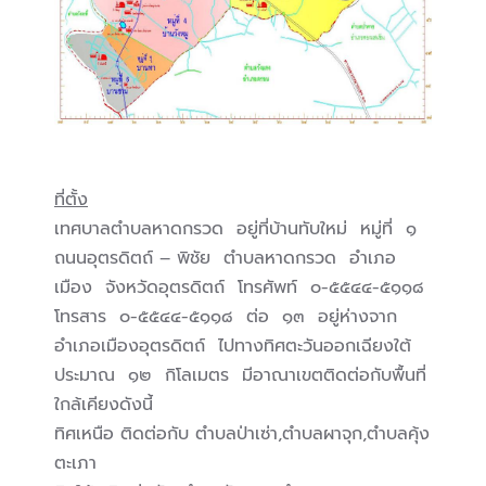
ที่ตั้ง
เทศบาลตำบลหาดกรวด อยู่ที่บ้านทับใหม่ หมู่ที่ ๑
ถนนอุตรดิตถ์ – พิชัย ตำบลหาดกรวด อำเภอ
เมือง จังหวัดอุตรดิตถ์ โทรศัพท์ ๐-๕๕๔๔-๕๑๑๘
โทรสาร ๐-๕๕๔๔-๕๑๑๘ ต่อ ๑๓ อยู่ห่างจาก
อำเภอเมืองอุตรดิตถ์ ไปทางทิศตะวันออกเฉียงใต้
ประมาณ ๑๒ กิโลเมตร มีอาณาเขตติดต่อกับพื้นที่
ใกล้เคียงดังนี้
ทิศเหนือ ติดต่อกับ ตำบลป่าเซ่า,ตำบลผาจุก,ตำบลคุ้ง
ตะเภา