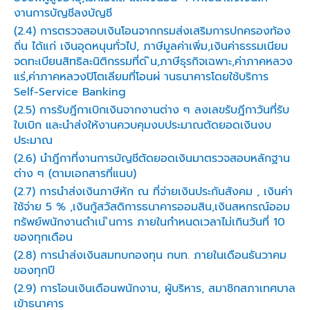
งานการบัญชีลงบัญชี
(2.4) การตรวจสอบเงินโอนจากกรมส่งเสริมการปกครองท้อง
ถิ่น ได้แก่ เงินอุดหนุนทั่วไป, ภาษีมูลค่าเพิ่ม,เงินค่าธรรมเนียม
จดทะเบียนสิทธิละนิติกรรมที่ด ิน,ภาษีธุรกิจเฉพาะ,ค่าภาคหลวง
แร่,ค่าภาคหลวงปิโตเลียมที่โอนผ่ านธนาคารโดยใช้บริการ
Self-Service Banking
(2.5) การรับฎีกาเบิกเงินจากงานต่าง ๆ ลงเลขรับฎีกาวันที่รับ
ใบเบิก และนำส่งให้งานควบคุมงบประมาณตัดยอดเงินงบ
ประมาณ
(2.6) นำฎีกาที่งานการบัญชีตัดยอดเงินมาตรวจสอบหลักฐาน
ต่าง ๆ (ตามเอกสารที่แนบ)
(2.7) การนำส่งเงินภาษีหัก ณ ที่จ่ายเงินประกันสังคม , เงินค่า
ใช้จ่าย 5 % ,เงินกู้สวัสดิการธนาคารออมสิน,เงินสหกรณ์ออม
ทรัพย์พนักงานดำเน ินการ ภายในกำหนดเวลาไม่เกินวันที่ 10
ของทุกเดือน
(2.8) การนำส่งเงินสมทบกองทุน กบท. ภายในเดือนธันวาคม
ของทุกปี
(2.9) การโอนเงินเดือนพนักงาน, ผู้บริหาร, สมาชิกสภาเทศบาล
เข้าธนาคาร