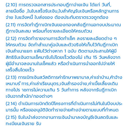
(2.10) การตรวจเอกสารประกอบฎีกาจ่ายเงิน ได้แก่ วันที่,
ลายมือชื่อ ,ในใบเสร็จรับเงิน,ใบสำคัญรับเงินหรือหลักฐานการ
จ่าย ใบแจ้งหนี้ ใบส่งของ ต้องประทับตราตรวจถูกต้อง
(2.11) การจัดทำฎีกาเบิกเงินของกองคลังฎีกานอกงบประมาณ
ฎีกาเงินสะสม พร้อมทั้งรายละเอียดให้ครบถ้วน
(2.12) การจัดทำรายงานการจัดทำเช็ค ลงรายละเอียดต่าง ๆ
ให้ครบถ้วน จัดทำสำเนาคู่ฉบับและตัวจริงให้เก็บไว้กับฎีกาเบิก
เงินสำเนาแยก แฟ้มไว้ต่างหาก 1 ฉบับ ติดตามประสานให้ผู้มี
สิทธิรับเงินตามเช็คมารับไปโดยเร็วต้องไม่ เกิน 15 วันหลังจาก
ผู้มีอำนาจลงนามในเช็คแล้ว หรือดำเนินการนำออกไปจ่ายให้
เสร็จสิ้นโดยเร็ว
(2.13) การเบิกเงินสวัสดิการค่ารักษาพยาบาล,ค่าเช่าบ้าน,ค้าจ้าง
เหมาบร ิการ,ค่าเล่าเรียนบุตร,เงินสำรองจ่าย,ค่าเบี้ยเลี้ยงเดิน
ทางไปร าชการไม่ความเกิน 5 วันทำการ หลังจากรับฎีกาเบิก
เงินจากสำนัก/กองต่างๆ
(2.14) ดำเนินการเบิกตัดปีโครงการที่ดำเนินการไม่ทันในปีงบประ
มารนั้น หรือขออนุมัติจัดทำรายจ่ายค้างจ่ายตามแบบที่กำหนด
(2.15) รับใบนำส่งจากงานการเงินนำมาลงบัญชีเงินสดรับและ
ทะเบียนเงินราย รับ