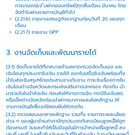
การเกษตร(เง ินฝากออมทรัพย์)ทุกสิ้นเดือน มีนาคม โดย
จัดทำใบผ่านรายการบัญชีทั่วไป
(2.21.6) รายงานเศรษฐกิจรากฐานก่อนวันที่ 20 ของทุก
เดือน
(2.21.7) รายงาน GPP
3. งานจัดเก็บและพัฒนารายได้
(3.1) จัดเก็บรายได้ที่เทศบาลตำบลหาดกรวดจัดเก็บเอง และ
เงินโอนทุกประเภทรับเงิน รายได้ ออกใบเสร็จรับเงินพร้อมทั้ง
นำใบส่งเงินสรุปฯโดยประสานงานกับงาน การเงินเรื่องการรับ
เงินโอนต่างจังหวัดและกรมส่งเสริมการปกครอง ท้องถิ่น นำ
มารวมในใบนำส่งเงิน ก่อนส่งให้งานการเงิน กรณีรับเงินสด
หรือเช็คต่างจังหวัดก่อนนำฝากธนาคารและส่งหลักฐาน ให้
งานการบัญชีเพื่อจะใช้สอบยันให้ตรงกัน
(3.2) ตรวจสอบเอกสารหลักฐาน รวมทั้ง รายการรายละเอียด
ต่าง ๆ ของผู้มาชำระค่าภาษีทุกประเภทกับทะเบียนลูกหนี้ให้ถูก
ต้องครบถ้ วนและทำให้เป็นปัจจุบันมีการจำหน่ายชื่อลูกหนี้ ลง
เล่มที่ เลขที่ ใบเสร็จรับเงินและวันที่รับชำระเงิน ในทะเบียนลูกหนี้