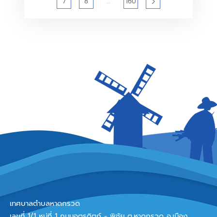
7
8
…
160
เทศบาลตำบลหาดกรวด
เลขที่ 1/1 หมู่ที่ 1 ถนนอุตรดิตถ์ - พิชัย ต.หาดกรวด อ.เมือง