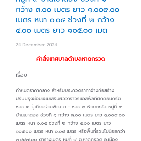
กว้าง ๓.๐๐ เมตร ยาว ๑.๐๐๙.๐๐
เมตร หนา ๐.๐๔ ช่วงที่ ๒ กว้าง
๔.๐๐ เมตร ยาว ๑๐๕.๐๐ เมต
24 December 2024
คำสั่งเทศบาลตำบลหาดกรวด
เรื่อง
กำหนดราคากลาง สำหรับประกวดราคาจ้างก่อสร้าง
ปรับปรุงซ่อมแซมเสริมผิวจาราจรแอสฟัลท์ติกคอนกรีต
ซอย ๒ ปู่เทียนร่วมพัฒนา - ซอย ๓ ห้วยตะค้อ หมู่ที่ ๙
บ้านเขาตอง ช่วงที่ ๑ กว้าง ๓.๐๐ เมตร ยาว ๑.๐๐๙.๐๐
เมตร หนา ๐.๐๔ ช่วงที่ ๒ กว้าง ๔.๐๐ เมตร ยาว
๑๐๕.๐๐ เมตร หนา ๐.๐๔ เมตร หรือพื้นที่รวมไม่น้อยกว่า
๓,๔๔๗.๐๐ ตารางเมตร หมู่ที่ ๙ ต.หาดกรวด อ.เมือง