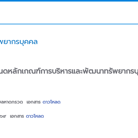
ัพยากรบุคคล
นดหลักเกณฑ์การบริหารและพัฒนาทรัพยากรบ
ตำบลหาดกรวด เอกสาร
ดาวโหลด
๒๕๖๙ เอกสาร
ดาวโหลด