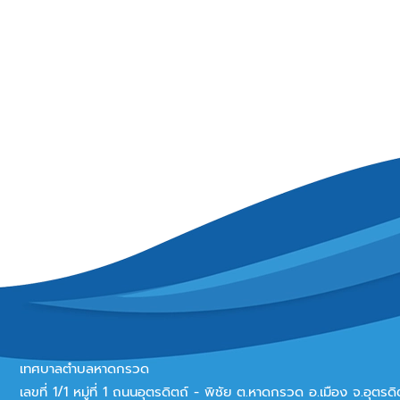
เทศบาลตำบลหาดกรวด
เลขที่ 1/1 หมู่ที่ 1 ถนนอุตรดิตถ์ - พิชัย ต.หาดกรวด อ.เมือง จ.อุตร